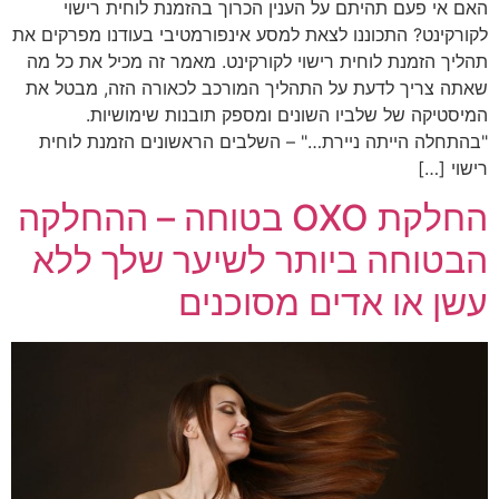
האם אי פעם תהיתם על הענין הכרוך בהזמנת לוחית רישוי
לקורקינט? התכוננו לצאת למסע אינפורמטיבי בעודנו מפרקים את
תהליך הזמנת לוחית רישוי לקורקינט. מאמר זה מכיל את כל מה
שאתה צריך לדעת על התהליך המורכב לכאורה הזה, מבטל את
המיסטיקה של שלביו השונים ומספק תובנות שימושיות.
"בהתחלה הייתה ניירת…" – השלבים הראשונים הזמנת לוחית
רישוי […]
החלקת OXO בטוחה – ההחלקה
הבטוחה ביותר לשיער שלך ללא
עשן או אדים מסוכנים