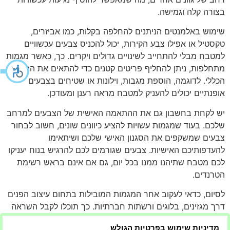
בצורה קלה וגמישה.
שימוש באלמנטים הניתנים להחלפה בקלות, כמו אביזרים,
טקסטיל או אפילו צבע הקירות, יכול להכניס צבעים עכשוויים
למטבח מבלי להתחייב לשינויים גדולים ויקרים. כך, כאשר מגמות
מתחלפות, ניתן להחליף פריטים קטנים כדי להתאים את המראה
הכללי. לדוגמה, הוספת מגבות, וילונות או שטיחים בצבעים
אופנתיים יכולים להעניק למטבח מראה רענן ומעודכן.
יש לקחת בחשבון גם את ההתאמה האישית של הצבעים למרחב
שלכם. בעוד שמגמות עשויות להציע כיוונים שונים, חשוב לבחור
צבעים שמשקפים את הסגנון האישי שלכם ושיתאימו
להעדפותיכם האישיות. צבעים שגורמים לכם להרגיש בנוח יעניקו
לכם מטבח שתיהנו ממנו בכל יום, גם אם אינם בראש רשימת
הטרנדים.
לסיום, כדאי לעקוב אחר המגמות המובילות בתחום עיצוב הפנים
דרך מגזינים, בלוגים ורשתות חברתיות. כך תוכלו לקבל השראה
ולזהות את הצבעים והסגנונות החדשים שיכולים להתאים למטבח
מדיניות שימוש בפרטיות הגולש