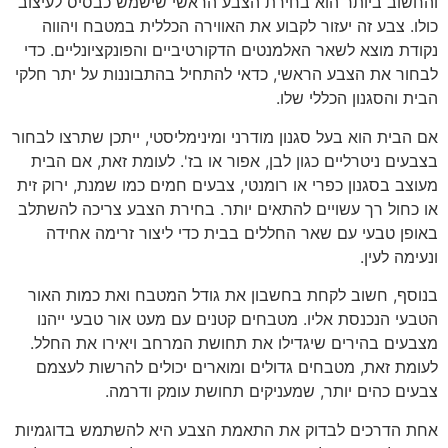
והחשוב ביותר הוא בחירת הצבע הראשי שישמש כבסיס לעיצוב
כולו. צבע זה יעזור לקבוע את האווירה הכללית במטבח ויהווה
נקודת מוצא לשאר האלמנטים הדקורטיביים והפונקציונליים. כדי
לבחור את הצבע הראשי, כדאי להתחיל בהתבוננות על יתר חלקי
הבית והסגנון הכללי שלו.
אם הבית הוא בעל סגנון מודרני ומינימליסטי, ייתכן שתרצו לבחור
בצבעים ניטרליים כגון לבן, אפור או בז'. לעומת זאת, אם הבית
מעוצב בסגנון כפרי או רומנטי, צבעים חמים כמו שמנת, ירוק זית
או כחול רך עשויים להתאים יותר. בחירת הצבע צריכה להשתלב
באופן טבעי עם שאר החללים בבית כדי ליצור זרימה אחידה
ונעימה לעין.
בנוסף, חשוב לקחת בחשבון את גודל המטבח ואת כמות האור
הטבעי הנכנסת אליו. מטבחים קטנים עם מעט אור טבעי ייהנו
מצבעים בהירים שיגדילו את תחושת המרחב ויאירו את החלל.
לעומת זאת, מטבחים גדולים ומוארים יכולים להרשות לעצמם
צבעים כהים יותר, שמעניקים תחושת עומק ודרמה.
אחת הדרכים לבדוק את התאמת הצבע היא להשתמש בדוגמיות