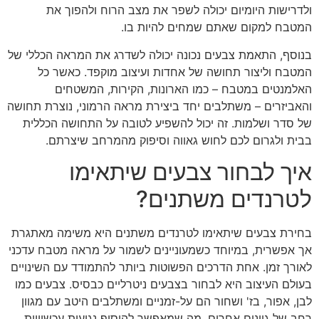
ולדרישות היומיום יכולה לשפר את מצב הרוח ולהפוך את
המטבח למקום שאתם שמחים להיות בו.
בנוסף, התאמת צבעים נכונה יכולה לשדרג את המראה הכללי של
המטבח וליצור תחושה של אחדות ועיצוב מוקפד. כאשר כל
האלמנטים במטבח – כמו הארונות, הקירות, המשטחים
והאביזרים – משתלבים יחד ביצירת מראה הרמוני, נוצרת תחושה
של סדר ושלמות. זה יכול להשפיע לטובה על התחושה הכללית
בבית ולגרום לכם לחוש גאווה וסיפוק מהמרחב שיצרתם.
איך לבחור צבעים שיתאימו
לטרנדים משתנים?
בחירת צבעים שיתאימו לטרנדים משתנים היא משימה מאתגרת
אך אפשרית, במיוחד כשמעוניינים לשמור על מראה מטבח עדכני
לאורך זמן. אחת הדרכים הפשוטות ביותר להתמודד עם השינויים
בעולם העיצוב היא לבחור בצבעים ניטרליים כבסיס. צבעים כמו
לבן, אפור, בז' ושחור הם על-זמניים ומשתלבים היטב עם מגוון
רחב של גוונים אחרים, מה שמאפשר להוסיף נגיעות עכשוויות