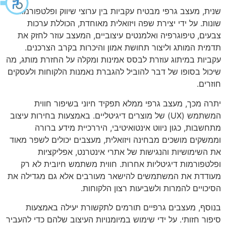
שנית, מעצב גרפי מבטיח עקביות בין ערוצי שיווק ופלטפורמות
שונות. על ידי יצירת שפה ויזואלית מאוחדת, הכוללת ערכות
צבעים, טיפוגרפיה ואלמנטים עיצוביים, המעצב עוזר לחזק את
תדמית המותג וליצור תחושת אמון והיכרות בקרב הצרכנים.
עקביות במיתוג עוזרת לבסס אמינות ומקלה על החזרת מותג, מה
שיכול בסופו של דבר להוביל להגברת נאמנות הלקוחות ולעסקים
חוזרים.
יתרה מכך, מעצב גרפי ממלא תפקיד חיוני בשיפור חווית
המשתמש (UX) של מוצרים דיגיטליים. באמצעות בחירות עיצוב
מתחשבות, כגון ניווט אינטואיטיבי, היררכיית מידע ברורה
וממשקים מושכים מבחינה ויזואלית, מעצבים יכולים לשפר מאוד
את השימושיות והנגישות של אתרי אינטרנט, אפליקציות
ופלטפורמות דיגיטליות אחרות. חווית משתמש חיובית לא רק
מעודדת את המשתמשים להישאר מעורבים אלא גם מגדילה את
הסיכויים להמרות ולשביעות רצון הלקוחות.
בנוסף, מעצבים גרפיים תורמים לתקשורת יעילה באמצעות
סיפור חזותי. על ידי שימוש במיומנויות העיצוב שלהם כדי להעביר