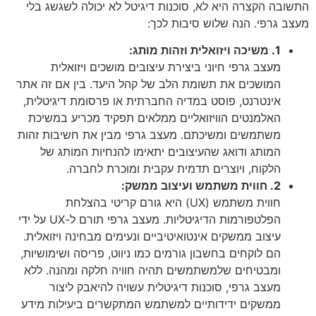
התשובה הקצרה היא לא, סוכנות דיגיטל לא יכולה לשגשג בלי
מעצב גרפי. הנה שלוש סיבות לכך:
1. משיכה ויזואלית וזהות מותג:
מעצב גרפי חיוני ביצירת עיצובים מושכים ויזואלית
המושכים את תשומת הלב של קהל היעד. בין אם זה אתר
אינטרנט, פוסט במדיה החברתית או פרסומת דיגיטלית,
האלמנטים הוויזואליים ממלאים תפקיד מכריע במשיכת
משתמשים ומשיכתם. מעצב גרפי מבין את חשיבות זהות
המותג ודואג שהעיצובים יתאימו להנחיות המותג של
הלקוח, ויוצרים תדמית עקבית ומוכרת לחברה.
2. חווית משתמש ועיצוב ממשק:
חווית משתמש (UX) היא גורם קריטי בהצלחת
הפלטפורמות הדיגיטליות. מעצב גרפי תורם ל-UX על ידי
עיצוב ממשקים אינטואיטיביים ונעימים מבחינה ויזואלית.
הם לוקחים בחשבון גורמים כמו ניווט, פריסה ושימושיות,
ומבטיחים שלמשתמשים תהיה חוויה חלקה ומהנה. ללא
מעצב גרפי, סוכנות דיגיטלית עשויה להיאבק ליצור
ממשקים ידידותיים למשתמש המתקשרים ביעילות מידע