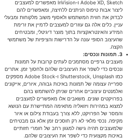
Adobe XD, Sketch ו-InVision מאפשרים למעצבים
ליצור אבות טיפוס הניתנים ללחיצה, ומאפשרים להם
לבדוק את חווית המשתמש ולאסוף משוב מלקוחות ומבעלי
עניין. כלים אלה גם עוזרים למעצבים לדמיין את זרימת
המידע והאינטראקציות בתוך מוצר דיגיטלי, ומבטיחים
שהעיצוב הסופי עונה על הדרישות והציפיות של משתמשי
הקצה.
3. תמונות ונכסים:
מעצבים גרפיים מסתמכים לעתים קרובות על תמונות
ונכסים כדי לשפר את העיצובים שלהם ולחסוך זמן. אתרים
כמו Shutterstock, Unsplash ו-Adobe Stock מספקים
ספרייה עצומה של תמונות באיכות גבוהה, איורים, אייקונים
ואלמנטים עיצוביים אחרים שניתן להשתמש בהם
בפרויקטים שונים. משאבים אלו מאפשרים למעצבים
למצוא במהירות ויזואליה מתאימה המתיישרת עם הנושא
והמסר של הפרויקט, ללא צורך בעבודת צילום או איור
מקיפה. נכסי מלאי לא רק חוסכים זמן אלא גם מבטיחים
שלמעצבים תהיה גישה למגוון רחב של חומרי חזותיים
באיכות מקצועית כדי לשפר את העיצובים שלהם.