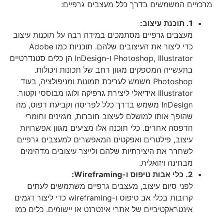
מרכזיים המשמשים בדרך כלל מעצבים גרפיים:
1. תוכנת עיצוב:
מעצבים גרפיים מסתמכים במידה רבה על תוכנות עיצוב
כדי ליצור את העיצובים שלהם. תוכניות כמו Adobe
Photoshop, Illustrator ו-InDesign הן כלים סטנדרטיים
בתעשייה המספקים מגוון רחב של תכונות ויכולות.
Photoshop משמש לעריכת תמונות ומניפולציה, בעוד
Illustrator אידיאלי ליצירת גרפיקה ולוגו מבוססי וקטור.
InDesign משמש בדרך כלל לפריסה וקביעת דפוס, מה
שהופך אותו למושלם לעיצוב חוברות, מגזינים וחומרי
הדפסה אחרים. כלי תוכנה אלו מציעים מגוון אפשרויות
עיצוב, פילטרים ואפקטים המאפשרים למעצבים גרפיים
לשחרר את היצירתיות שלהם ולייצר עיצובים מדהימים
מבחינה ויזואלית.
2. כלי אבות טיפוס ו-Wireframing:
לפני סיום עיצוב, מעצבים גרפיים משתמשים לעתים
קרובות בכלי אב טיפוס ו-wireframing כדי ליצור דגמים
אינטראקטיביים של אתרי אינטרנט או יישומים. כלים כמו